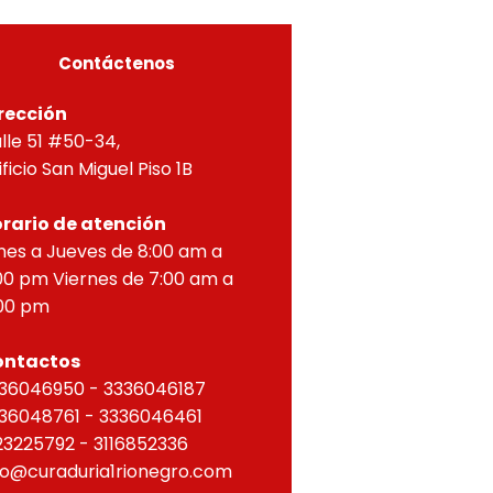
ZONTAL, correspondien
Contáctenos
rección
lle 51 #50-34,
ificio San Miguel Piso 1B
rario de atención
nes a Jueves de 8:00 am a
00 pm Viernes de 7:00 am a
00 pm
ontactos
36046950 - 3336046187
36048761 - 3336046461
23225792 - 3116852336
fo@curaduria1rionegro.com