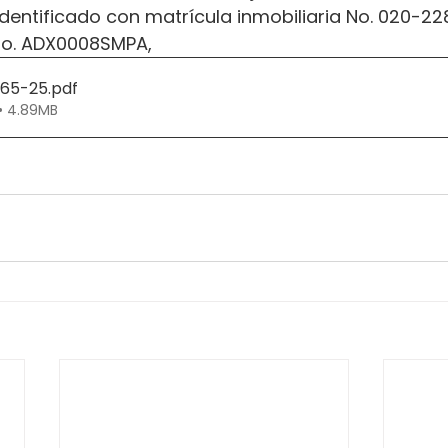
, identificado con matrícula inmobiliaria No. 020-22
No. ADX0008SMPA,
365-25
.pdf
• 4.89MB