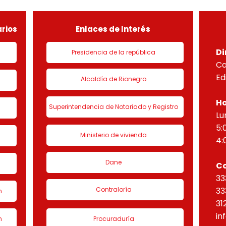
de urbanización 1 denominado
HORI
“Eta
rios
Enlaces de Interés
Di
Presidencia de la república
Ca
Ed
Alcaldía de Rionegro
Ho
Superintendencia de Notariado y Registro
Lu
5:
Ministerio de vivienda
4:
Dane
C
33
Contraloría
33
n
31
in
n
Procuraduría