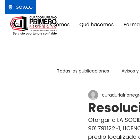
Inicio
Quiénes somos
Qué hacemos
Format
Todas las publicaciones
Avisos y
curaduria1rionegr
Resoluc
Otorgar a LA SOCIE
901.791.122-1, LI
predio localizado 