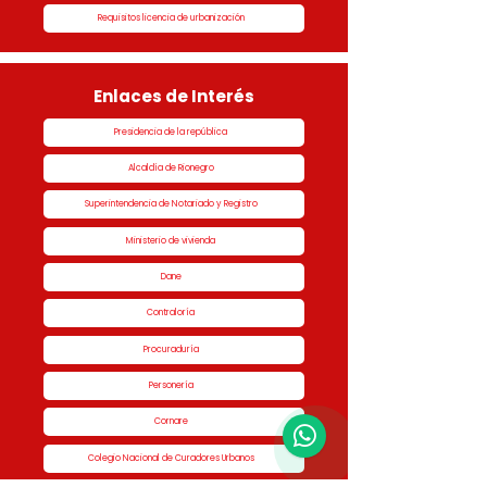
Requisitos licencia de urbanización
Enlaces de Interés
Presidencia de la república
Alcaldía de Rionegro
Superintendencia de Notariado y Registro
Ministerio de vivienda
Dane
Contraloría
Procuraduría
Personería
1
Cornare
Colegio Nacional de Curadores Urbanos