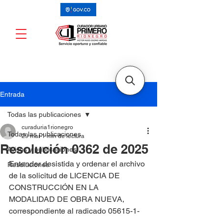
Entrada
Todas las publicaciones
curaduria1rionegro
Todas las publicaciones
29 mar
1 min de lectura
Resolución 0362 de 2025
Avisos y publicaciones
Entender desistida y ordenar el archivo 
Resoluciones
de la solicitud de LICENCIA DE 
CONSTRUCCIÓN EN LA 
MODALIDAD DE OBRA NUEVA, 
correspondiente al radicado 05615-1-