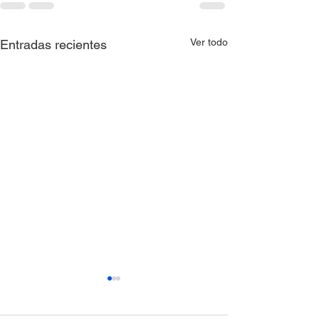
Ver todo
Entradas recientes
Resolución 0397 de
Resolución 039
2026
2026