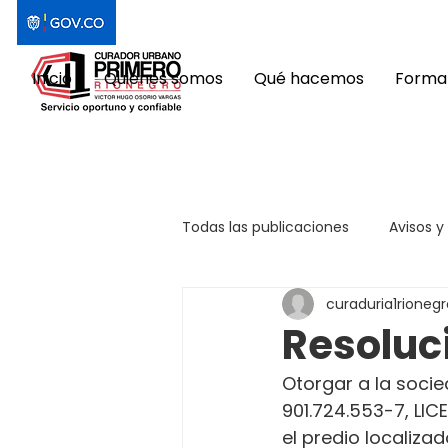
Inicio
Quiénes somos
Qué hacemos
Format
Todas las publicaciones
Avisos y
curaduria1rionegr
Resoluc
Otorgar a la socie
901.724.553-7, LI
el predio localizad