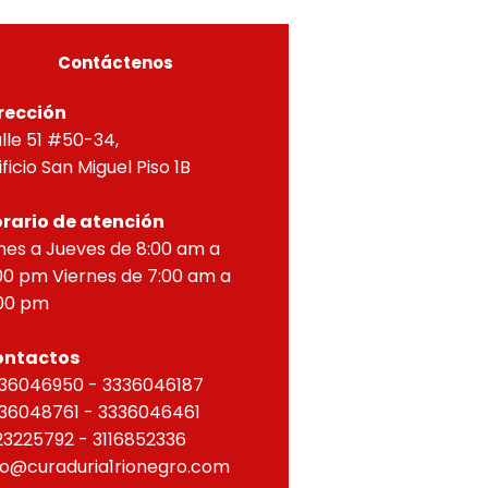
ZONTAL, correspondien
Contáctenos
rección
lle 51 #50-34,
ificio San Miguel Piso 1B
rario de atención
nes a Jueves de 8:00 am a
00 pm Viernes de 7:00 am a
00 pm
ontactos
36046950 - 3336046187
36048761 - 3336046461
23225792 - 3116852336
fo@curaduria1rionegro.com