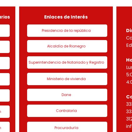
de urbanización 1 denominado
HORI
“Eta
rios
Enlaces de Interés
Di
Presidencia de la república
Ca
Ed
Alcaldía de Rionegro
Ho
Superintendencia de Notariado y Registro
Lu
5:
Ministerio de vivienda
4:
Dane
C
33
Contraloría
33
n
31
in
n
Procuraduría