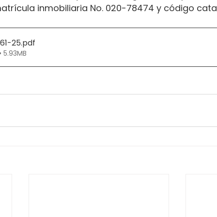
atrícula inmobiliaria No. 020-78474 y código catas
361-25
.pdf
• 5.93MB