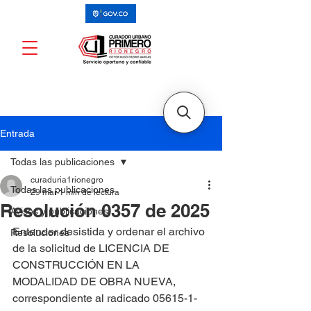
Entrada
Todas las publicaciones
curaduria1rionegro
Todas las publicaciones
29 mar
1 min de lectura
Resolución 0357 de 2025
Avisos y publicaciones
Entender desistida y ordenar el archivo 
Resoluciones
de la solicitud de LICENCIA DE 
CONSTRUCCIÓN EN LA 
MODALIDAD DE OBRA NUEVA, 
correspondiente al radicado 05615-1-