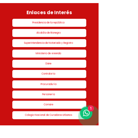
Enlaces de Interés
Presidencia de la república
Alcaldía de Rionegro
Superintendencia de Notariado y Registro
Ministerio de vivienda
Dane
Contraloría
Procuraduría
Personería
Cornare
1
Colegio Nacional de Curadores Urbanos
Contáctenos