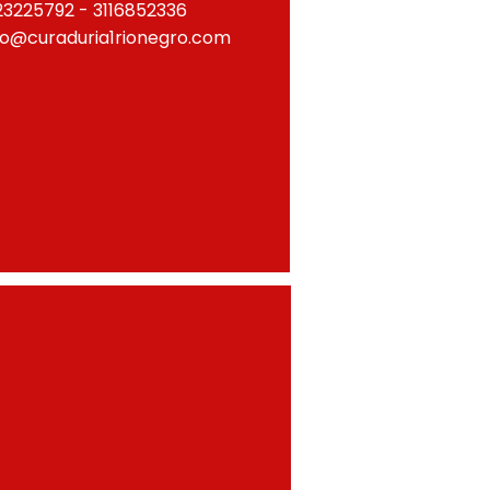
23225792 - 3116852336
fo@curaduria1rionegro.com