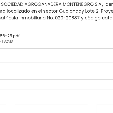
A SOCIEDAD AGROGANADERA MONTENEGRO S.A., ident
para localizado en el sector Gualanday Lote 2, Proy
atrícula inmobiliaria No. 020-20887 y código catas
356-25
.pdf
• 1.82MB