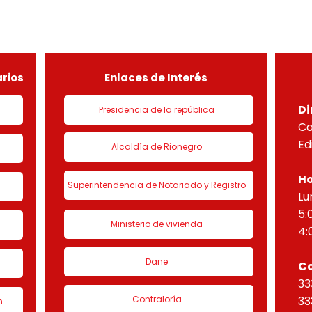
CONSTRUCTIVO POR ETAPAS
DEMO
DEL PROYECTO PARADISO
NUEV
sobre el lote útil de la etapa
PLAN
de urbanización 1 denominado
HORI
“Eta
rios
Enlaces de Interés
Di
Presidencia de la república
Ca
Ed
Alcaldía de Rionegro
Ho
Superintendencia de Notariado y Registro
Lu
5:
Ministerio de vivienda
4:
Dane
C
33
Contraloría
33
n