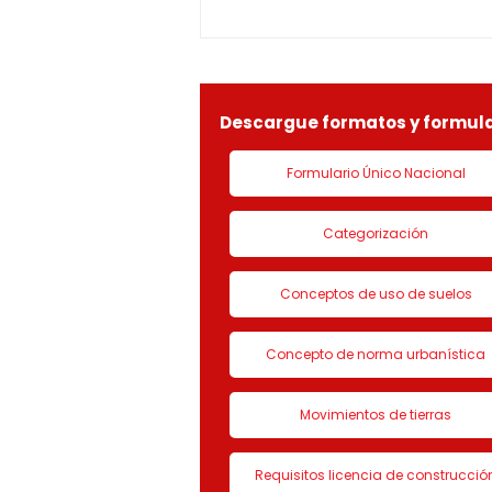
ESPIRAL BAJO CERO S.A.S,
identificada con Nit.
901090815-9, la solicitud de
LICENCIA DE CON
Descargue formatos y formula
Formulario Único Nacional
Categorización
Conceptos de uso de suelos
Concepto de norma urbanística
Movimientos de tierras
Requisitos licencia de construcció