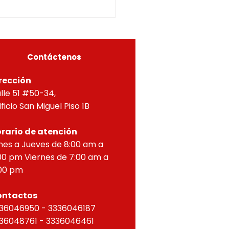
LICION TOTAL Y OBRA
A, Y APROBACIÓN DE
OS PARA PROPIEDAD
ZONTAL, correspondien
Contáctenos
rección
lle 51 #50-34,
ificio San Miguel Piso 1B
rario de atención
nes a Jueves de 8:00 am a
00 pm Viernes de 7:00 am a
00 pm
ontactos
36046950 - 3336046187
36048761 - 3336046461