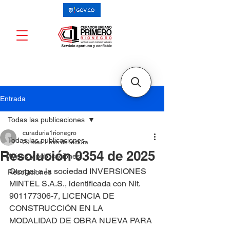
Entrada
Todas las publicaciones
curaduria1rionegro
Todas las publicaciones
29 mar
1 min de lectura
Resolución 0354 de 2025
Avisos y publicaciones
Otorgar a la sociedad INVERSIONES 
Resoluciones
MINTEL S.A.S., identificada con Nit. 
901177306-7, LICENCIA DE 
CONSTRUCCIÓN EN LA 
MODALIDAD DE OBRA NUEVA PARA 