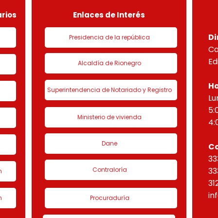
“Eta
rios
Enlaces de Interés
Di
Presidencia de la república
Ca
Ed
Alcaldía de Rionegro
Ho
Superintendencia de Notariado y Registro
Lu
5:
Ministerio de vivienda
4:
Dane
C
33
Contraloría
33
n
31
in
n
Procuraduría