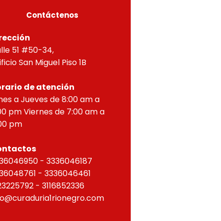
Contáctenos
rección
lle 51 #50-34,
ificio San Miguel Piso 1B
rario de atención
nes a Jueves de 8:00 am a
00 pm Viernes de 7:00 am a
00 pm
ontactos
36046950 - 3336046187
36048761 - 3336046461
23225792 - 3116852336
fo@curaduria1rionegro.com