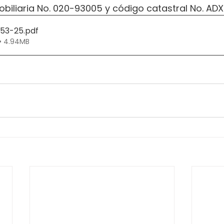
biliaria No. 020-93005 y código catastral No. AD
353-25
.pdf
• 4.94MB