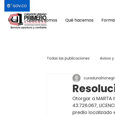
Inicio
Quiénes somos
Qué hacemos
Format
Todas las publicaciones
Avisos y
curaduria1rionegr
Resoluc
Otorgar a MARTA IS
43.726.067, LICEN
predio localizado e