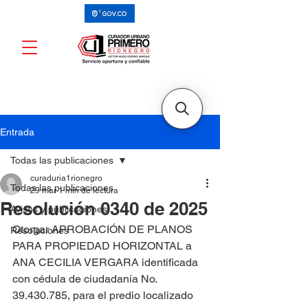
Entrada
Todas las publicaciones
curaduria1rionegro
Todas las publicaciones
29 mar
1 min de lectura
Resolución 0340 de 2025
Avisos y publicaciones
Otorgar APROBACIÓN DE PLANOS 
Resoluciones
PARA PROPIEDAD HORIZONTAL a 
ANA CECILIA VERGARA identificada 
con cédula de ciudadanía No. 
39.430.785, para el predio localizado 