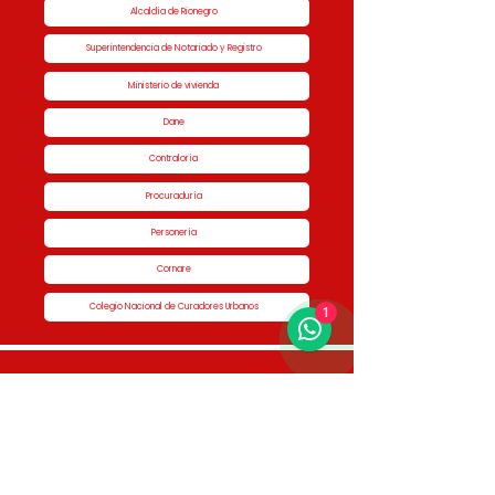
Alcaldía de Rionegro
Superintendencia de Notariado y Registro
Ministerio de vivienda
Dane
Contraloría
Procuraduría
Personería
Cornare
Colegio Nacional de Curadores Urbanos
1
Contáctenos
Dirección
Calle 51 #50-34,
Edificio San Miguel Piso 1B