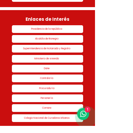
Enlaces de Interés
Presidencia de la república
Alcaldía de Rionegro
Superintendencia de Notariado y Registro
Ministerio de vivienda
Dane
Contraloría
Procuraduría
Personería
Cornare
1
Colegio Nacional de Curadores Urbanos