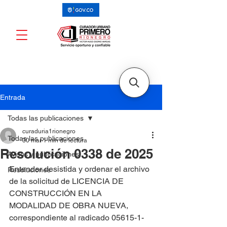
Entrada
Todas las publicaciones
curaduria1rionegro
Todas las publicaciones
30 mar
1 min de lectura
Resolución 0338 de 2025
Avisos y publicaciones
Entender desistida y ordenar el archivo 
Resoluciones
de la solicitud de LICENCIA DE 
CONSTRUCCIÓN EN LA 
MODALIDAD DE OBRA NUEVA, 
correspondiente al radicado 05615-1-