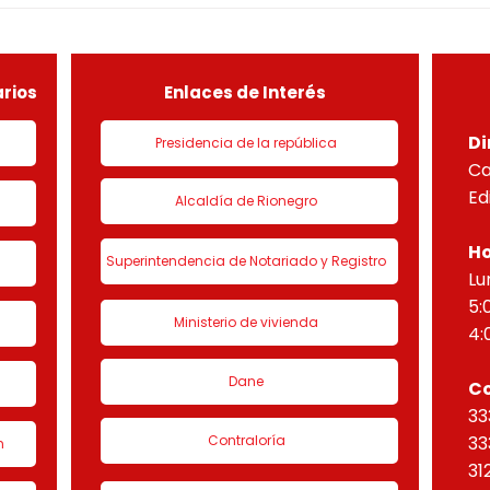
DEL PROYECTO PARADISO
NUEV
sobre el lote útil de la etapa
PLAN
de urbanización 1 denominado
HORI
“Eta
rios
Enlaces de Interés
Di
Presidencia de la república
Ca
Ed
Alcaldía de Rionegro
Ho
Superintendencia de Notariado y Registro
Lu
5:
Ministerio de vivienda
4:
Dane
C
33
Contraloría
33
n
31