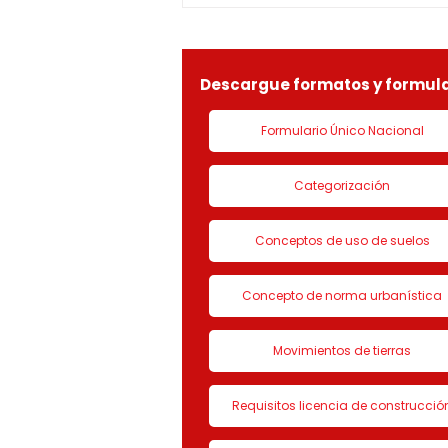
identificada con Nit.
901090815-9, la solicitud de
LICENCIA DE CON
Descargue formatos y formula
Formulario Único Nacional
Categorización
Conceptos de uso de suelos
Concepto de norma urbanística
Movimientos de tierras
Requisitos licencia de construcció