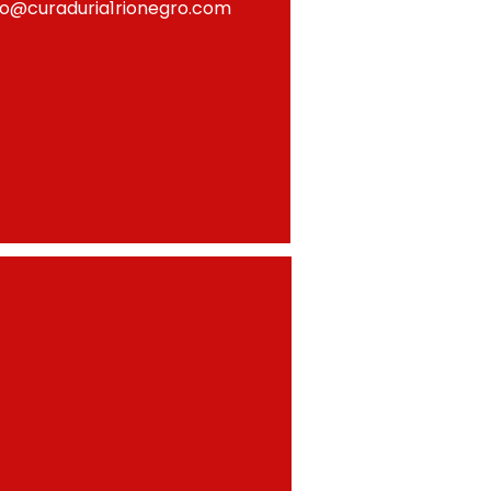
fo@curaduria1rionegro.com