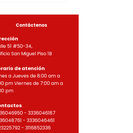
A, Y APROBACIÓN DE
OS PARA PROPIEDAD
ZONTAL, correspondien
Contáctenos
rección
lle 51 #50-34,
ificio San Miguel Piso 1B
rario de atención
nes a Jueves de 8:00 am a
00 pm Viernes de 7:00 am a
00 pm
ontactos
36046950 - 3336046187
36048761 - 3336046461
23225792 - 3116852336