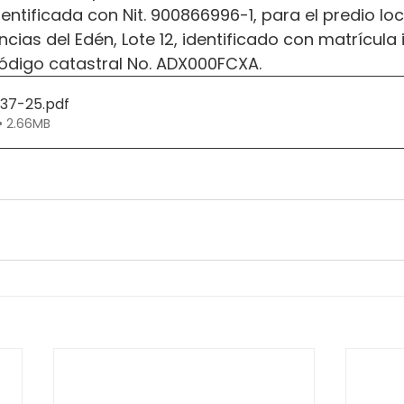
entificada con Nit. 900866996-1, para el predio loc
cias del Edén, Lote 12, identificado con matrícula 
ódigo catastral No. ADX000FCXA.
337-25
.pdf
• 2.66MB