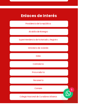
Enlaces de Interés
Presidencia de la república
Alcaldía de Rionegro
Superintendencia de Notariado y Registro
Ministerio de vivienda
Dane
Contraloría
Procuraduría
Personería
Cornare
1
Colegio Nacional de Curadores Urbanos