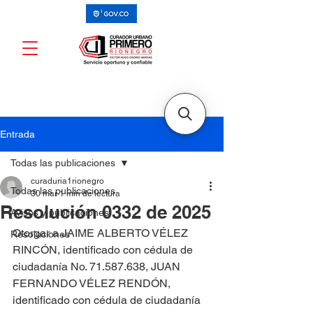
Entrada
Todas las publicaciones
curaduria1rionegro
Todas las publicaciones
30 mar
1 min de lectura
Resolución 0332 de 2025
Avisos y publicaciones
Otorgar a JAIME ALBERTO VÉLEZ 
Resoluciones
RINCÓN, identificado con cédula de 
ciudadanía No. 71.587.638, JUAN 
FERNANDO VÉLEZ RENDÓN, 
identificado con cédula de ciudadanía 