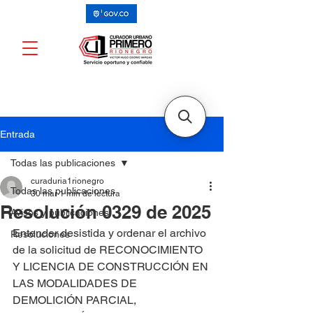
Entrada
Todas las publicaciones
curaduria1rionegro
Todas las publicaciones
30 mar
1 min de lectura
Resolución 0329 de 2025
Avisos y publicaciones
Entender desistida y ordenar el archivo 
Resoluciones
de la solicitud de RECONOCIMIENTO 
Y LICENCIA DE CONSTRUCCIÓN EN 
LAS MODALIDADES DE 
DEMOLICIÓN PARCIAL, 