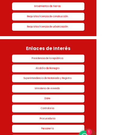
Movimientos de tierras
Requisitos licencia de construcción
Requisitos licencia de urbanización
Enlaces de Interés
Presidencia de la república
Alcaldía de Rionegro
Superintendencia de Notariado y Registro
Ministerio de vivienda
Dane
Contraloría
Procuraduría
Personería
1