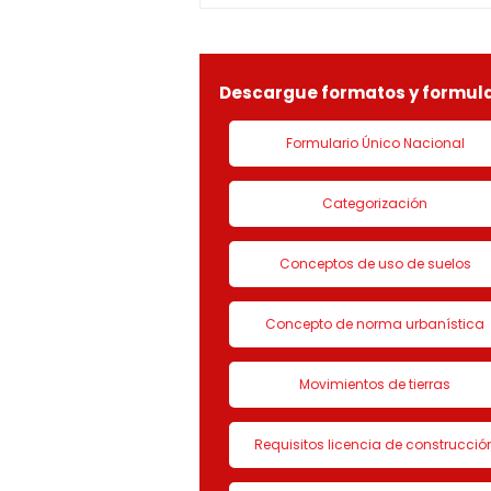
identificada con Nit.
901090815-9, la solicitud de
LICENCIA DE CON
Descargue formatos y formula
Formulario Único Nacional
Categorización
Conceptos de uso de suelos
Concepto de norma urbanística
Movimientos de tierras
Requisitos licencia de construcció