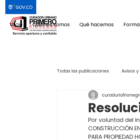
Inicio
Quiénes somos
Qué hacemos
Format
Todas las publicaciones
Avisos y
curaduria1rionegr
Resoluc
Por voluntad del i
CONSTRUCCIÓN EN 
PARA PROPIEDAD HO