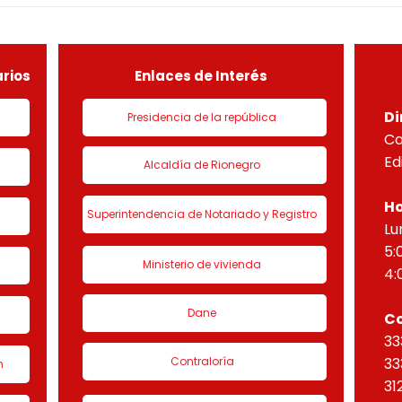
DEL PROYECTO PARADISO
NUEV
sobre el lote útil de la etapa
PLAN
de urbanización 1 denominado
HORI
“Eta
rios
Enlaces de Interés
Di
Presidencia de la república
Ca
Ed
Alcaldía de Rionegro
Ho
Superintendencia de Notariado y Registro
Lu
5:
Ministerio de vivienda
4:
Dane
C
33
Contraloría
33
n
31