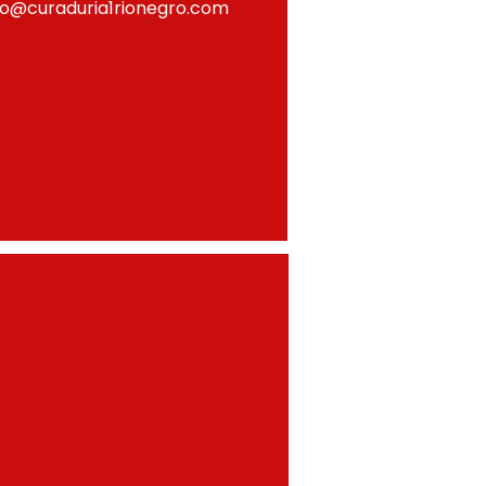
fo@curaduria1rionegro.com