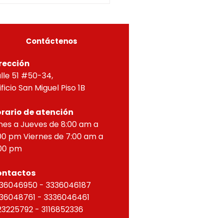
A, Y APROBACIÓN DE
OS PARA PROPIEDAD
ZONTAL, correspondien
Contáctenos
rección
lle 51 #50-34,
ificio San Miguel Piso 1B
rario de atención
nes a Jueves de 8:00 am a
00 pm Viernes de 7:00 am a
00 pm
ontactos
36046950 - 3336046187
36048761 - 3336046461
23225792 - 3116852336