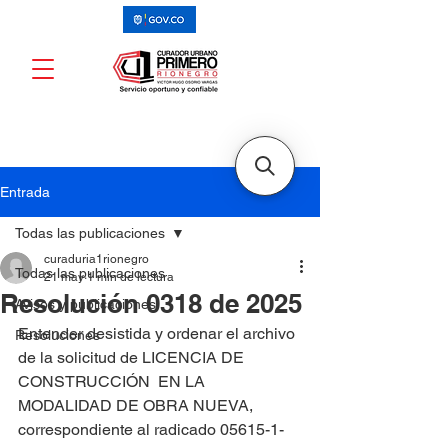
Entrada
Todas las publicaciones
curaduria1rionegro
Todas las publicaciones
21 may
1 min de lectura
Resolución 0318 de 2025
Avisos y publicaciones
Entender desistida y ordenar el archivo 
Resoluciones
de la solicitud de LICENCIA DE 
CONSTRUCCIÓN  EN LA 
MODALIDAD DE OBRA NUEVA, 
correspondiente al radicado 05615-1-