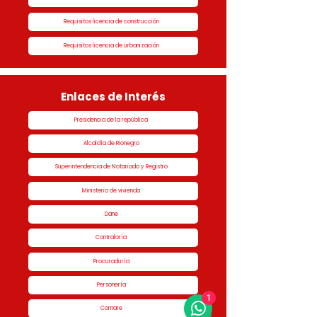
Requisitos licencia de construcción
Requisitos licencia de urbanización
Enlaces de Interés
Presidencia de la república
Alcaldía de Rionegro
Superintendencia de Notariado y Registro
Ministerio de vivienda
Dane
Contraloría
Procuraduría
Personería
1
Cornare