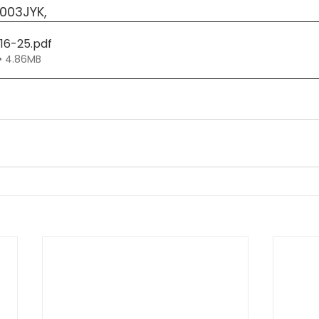
0003JYK,
316-25
.pdf
• 4.86MB