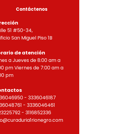
Contáctenos
rección
lle 51 #50-34,
ificio San Miguel Piso 1B
rario de atención
nes a Jueves de 8:00 am a
00 pm Viernes de 7:00 am a
00 pm
ontactos
36046950 - 3336046187
36048761 - 3336046461
23225792 - 3116852336
fo@curaduria1rionegro.com