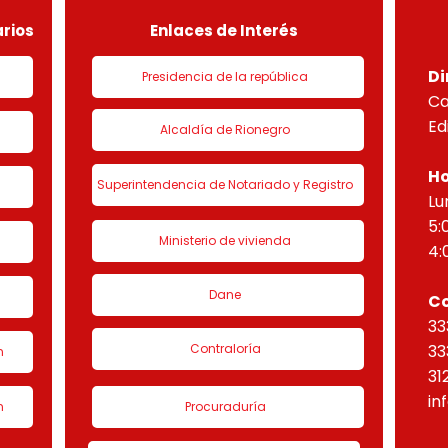
“Eta
rios
Enlaces de Interés
Di
Presidencia de la república
Ca
Ed
Alcaldía de Rionegro
Ho
Superintendencia de Notariado y Registro
Lu
5:
Ministerio de vivienda
4:
Dane
C
33
Contraloría
33
n
31
in
n
Procuraduría