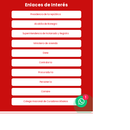
Enlaces de Interés
Presidencia de la república
Alcaldía de Rionegro
Superintendencia de Notariado y Registro
Ministerio de vivienda
Dane
Contraloría
Procuraduría
Personería
Cornare
1
Colegio Nacional de Curadores Urbanos
Contáctenos