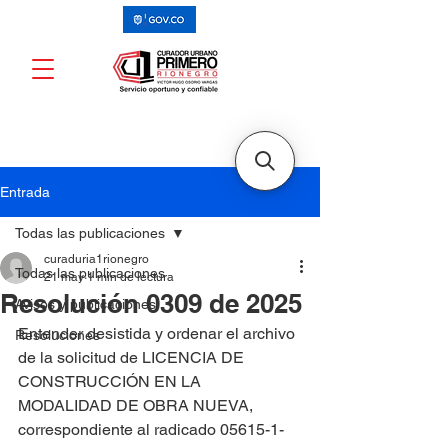
Entrada
Todas las publicaciones
curaduria1rionegro
Todas las publicaciones
21 may
1 min de lectura
Resolución 0309 de 2025
Avisos y publicaciones
Entender desistida y ordenar el archivo 
Resoluciones
de la solicitud de LICENCIA DE 
CONSTRUCCIÓN EN LA 
MODALIDAD DE OBRA NUEVA, 
correspondiente al radicado 05615-1-