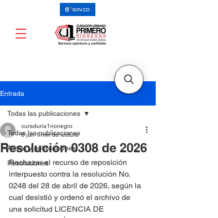
Entrada
Todas las publicaciones
curaduria1rionegro
Todas las publicaciones
8 jun
1 min de lectura
Resolución 0308 de 2026
Avisos y publicaciones
Rechazar el recurso de reposición 
Resoluciones
interpuesto contra la resolución No. 
0248 del 28 de abril de 2026, según la 
cual desistió y ordenó el archivo de 
una solicitud LICENCIA DE 