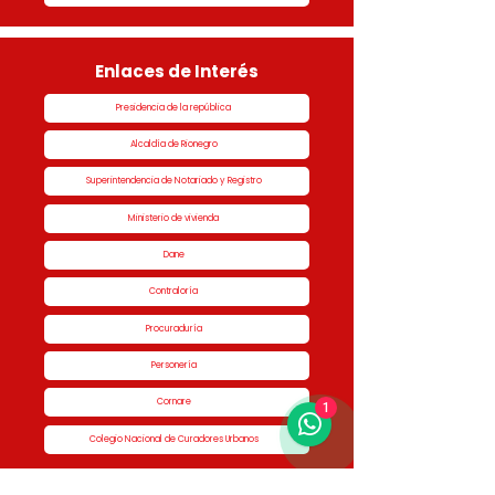
Enlaces de Interés
Presidencia de la república
Alcaldía de Rionegro
Superintendencia de Notariado y Registro
Ministerio de vivienda
Dane
Contraloría
Procuraduría
Personería
Cornare
1
Colegio Nacional de Curadores Urbanos