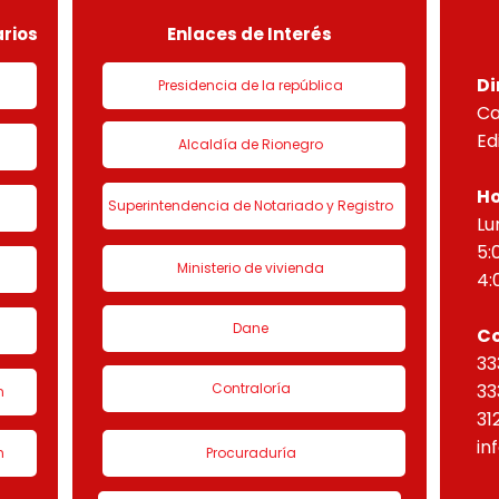
“Eta
rios
Enlaces de Interés
Di
Presidencia de la república
Ca
Ed
Alcaldía de Rionegro
Ho
Superintendencia de Notariado y Registro
Lu
5:
Ministerio de vivienda
4:
Dane
C
33
Contraloría
33
n
31
in
n
Procuraduría