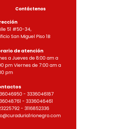
Contáctenos
rección
lle 51 #50-34,
ificio San Miguel Piso 1B
rario de atención
nes a Jueves de 8:00 am a
00 pm Viernes de 7:00 am a
00 pm
ontactos
36046950 - 3336046187
36048761 - 3336046461
23225792 - 3116852336
fo@curaduria1rionegro.com