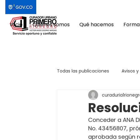
Inicio
Quiénes somos
Qué hacemos
Format
Todas las publicaciones
Avisos y
curaduria1rionegr
Resoluc
Conceder a ANA DE
No. 43456807, prórr
aprobada según res