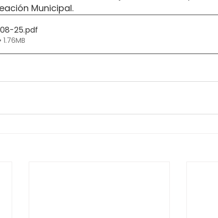
eación Municipal.
308-25
.pdf
• 1.76MB