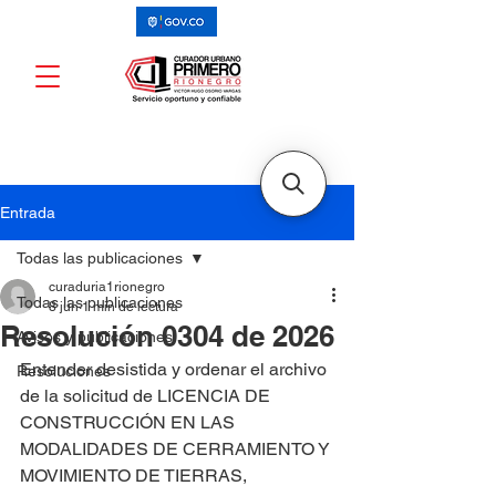
Entrada
Todas las publicaciones
curaduria1rionegro
Todas las publicaciones
8 jun
1 min de lectura
Resolución 0304 de 2026
Avisos y publicaciones
Entender desistida y ordenar el archivo 
Resoluciones
de la solicitud de LICENCIA DE 
CONSTRUCCIÓN EN LAS 
MODALIDADES DE CERRAMIENTO Y 
MOVIMIENTO DE TIERRAS, 