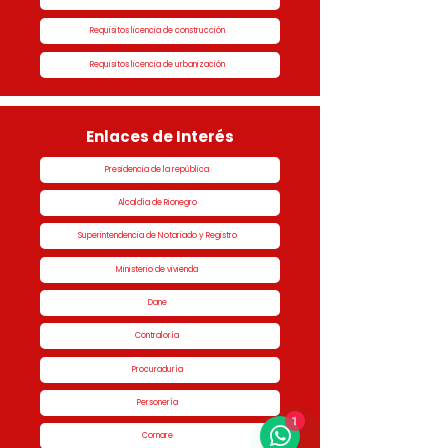
Requisitos licencia de construcción
Requisitos licencia de urbanización
Enlaces de Interés
Presidencia de la república
Alcaldía de Rionegro
Superintendencia de Notariado y Registro
Ministerio de vivienda
Dane
Contraloría
Procuraduría
Personería
1
Cornare