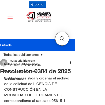
Entrada
Todas las publicaciones
curaduria1rionegro
Todas las publicaciones
21 may
1 min de lectura
Resolución 0304 de 2025
Avisos y publicaciones
Entender desistida y ordenar el archivo 
Resoluciones
de la solicitud de LICENCIA DE 
CONSTRUCCIÓN EN LA 
MODALIDAD DE CERRAMIENTO, 
correspondiente al radicado 05615-1-