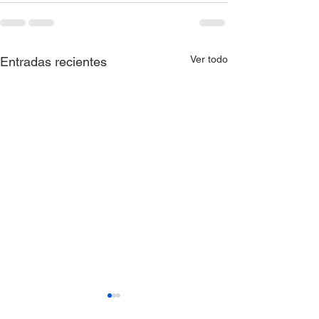
Ver todo
Entradas recientes
Resolución 0397 de
Resolución 039