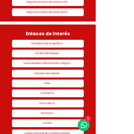
Requisitos licencia de construcción
Requisitos licencia de urbanización
Enlaces de Interés
Presidencia de la república
Alcaldía de Rionegro
Superintendencia de Notariado y Registro
Ministerio de vivienda
Dane
Contraloría
Procuraduría
Personería
1
Cornare
Colegio Nacional de Curadores Urbanos