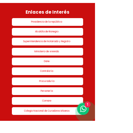
Enlaces de Interés
Presidencia de la república
Alcaldía de Rionegro
Superintendencia de Notariado y Registro
Ministerio de vivienda
Dane
Contraloría
Procuraduría
Personería
Cornare
1
Colegio Nacional de Curadores Urbanos
Contáctenos