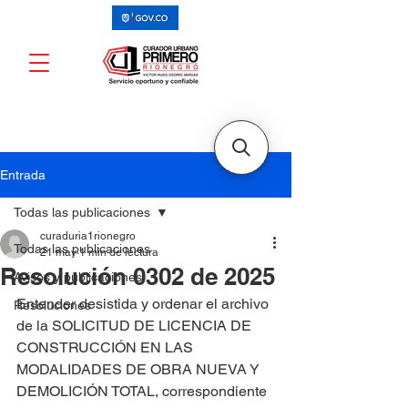
Entrada
Todas las publicaciones
curaduria1rionegro
Todas las publicaciones
21 may
1 min de lectura
Resolución 0302 de 2025
Avisos y publicaciones
Entender desistida y ordenar el archivo 
Resoluciones
de la SOLICITUD DE LICENCIA DE 
CONSTRUCCIÓN EN LAS 
MODALIDADES DE OBRA NUEVA Y 
DEMOLICIÓN TOTAL, correspondiente 