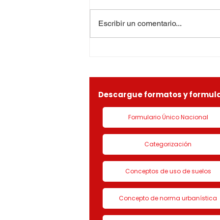
apartes la resolución No. 0296
del 27 de mayo de 2026, se
Escribir un comentario...
ordenó “Negar a la sociedad
ESPIRAL BAJO CERO S.A.S,
identificada con Nit.
901090815-9, la solicitud de
LICENCIA DE CON
Descargue formatos y formula
Formulario Único Nacional
Categorización
Conceptos de uso de suelos
Concepto de norma urbanística