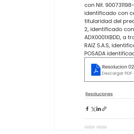
con Nit. 90073119
identificado con c
titularidad del pr
2, identificado co
ADX0001XBDD, a t
RAIZ S.A.S, identi
POSADA identifica
Resolucion 0
Descargar PDF 
Resoluciones