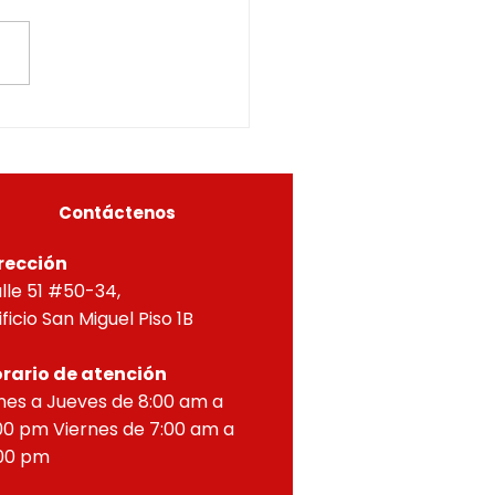
chivo de la solicitud de
NCIA DE CONSTRUCCIÓN
AS MODALIDADES DE
LICION TOTAL Y OBRA
A, Y APROBACIÓN DE
OS PARA PROPIEDAD
ZONTAL, correspondien
Contáctenos
rección
lle 51 #50-34,
ificio San Miguel Piso 1B
rario de atención
nes a Jueves de 8:00 am a
00 pm Viernes de 7:00 am a
00 pm