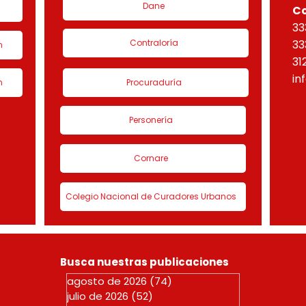
Dane
C
33
Contraloría
33
n
31
in
n
Procuraduría
Personería
Cornare
Colegio Nacional de Curadores Urbanos
Busca nuestras publicaciones
agosto de 2026
(74)
74 entradas
julio de 2026
(52)
52 entradas