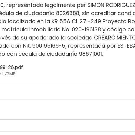
8-0, representada legalmente per SIMON RODRIGUEZ
édula de ciudadanía 8026388, sin acreditar condic
edio localizado en la KR 55A CL 27 -249 Proyecto Ro
n matrícula inmobiliaria No. 020-196138 y código cat
ravés de su apoderado la sociedad CREARCIMIENT
ficada con Nit. 900195166-5, representada por ESTE
do con cédula de ciudadanía 98671001.
299-26
.pdf
• 1.72MB