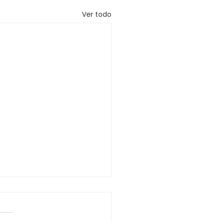
Ver todo
olución 0393 de 2026
nder desistida y ordenar