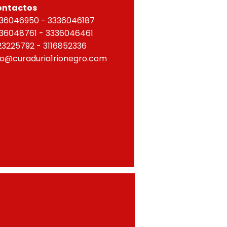
ontactos
36046950 - 3336046187
36048761 - 3336046461
23225792 - 3116852336
fo@curaduria1rionegro.com