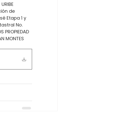
 URIBE 
ión de 
sé Etapa 1 y 
astral No. 
OS PROPIEDAD 
BAN MONTES 