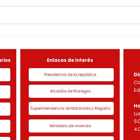
PROMOTORA PBB SAS,
el ar
identificada con Nit. 901170221-
LICE
8, un DESARROLLO
EN L
CONSTRUCTIVO POR ETAPAS
DEMO
DEL PROYECTO PARADISO
NUEV
sobre el lote útil de la etapa
PLAN
de urbanización 1 denominado
HORI
“Eta
rios
Enlaces de Interés
Di
Presidencia de la república
Ca
Ed
Alcaldía de Rionegro
Ho
Superintendencia de Notariado y Registro
Lu
5:
Ministerio de vivienda
4: