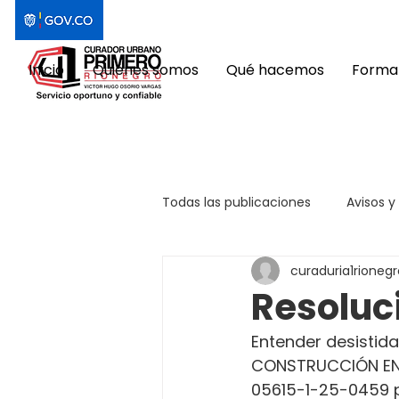
Inicio
Quiénes somos
Qué hacemos
Format
Todas las publicaciones
Avisos y
curaduria1rionegr
Resoluc
Entender desistida 
CONSTRUCCIÓN EN 
05615-1-25-0459 p