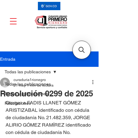
Entrada
Todas las publicaciones
curaduria1rionegro
Todas las publicaciones
21 may
1 min de lectura
Resolución 0299 de 2025
Avisos y publicaciones
Otorgar a FADIS LLANET GÓMEZ 
Resoluciones
ARISTIZABAL identificado con cédula 
de ciudadanía No. 21.482.359, JORGE 
ALIRIO GÓMEZ RAMÍREZ identificado 
con cédula de ciudadanía No. 