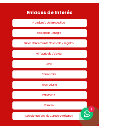
Enlaces de Interés
Presidencia de la república
Alcaldía de Rionegro
Superintendencia de Notariado y Registro
Ministerio de vivienda
Dane
Contraloría
Procuraduría
Personería
Cornare
1
Colegio Nacional de Curadores Urbanos
Contáctenos