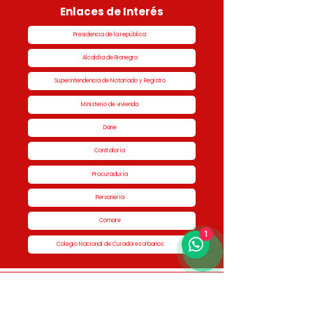
Enlaces de Interés
Presidencia de la república
Alcaldía de Rionegro
Superintendencia de Notariado y Registro
Ministerio de vivienda
Dane
Contraloría
Procuraduría
Personería
Cornare
1
Colegio Nacional de Curadores Urbanos
Contáctenos