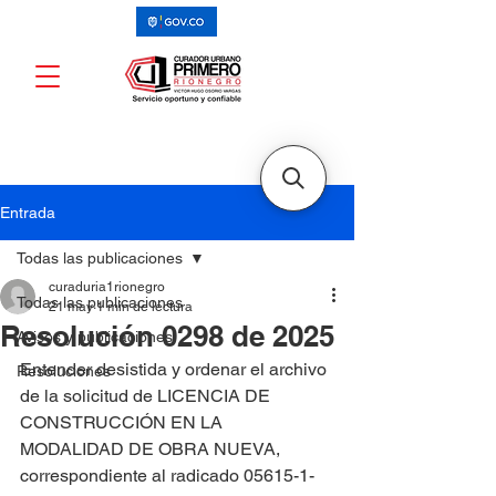
Entrada
Todas las publicaciones
curaduria1rionegro
Todas las publicaciones
21 may
1 min de lectura
Resolución 0298 de 2025
Avisos y publicaciones
Entender desistida y ordenar el archivo 
Resoluciones
de la solicitud de LICENCIA DE 
CONSTRUCCIÓN EN LA 
MODALIDAD DE OBRA NUEVA, 
correspondiente al radicado 05615-1-