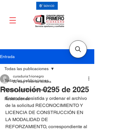
Entrada
Todas las publicaciones
curaduria1rionegro
Todas las publicaciones
22 may
1 min de lectura
Resolución 0295 de 2025
Avisos y publicaciones
Entender desistida y ordenar el archivo 
Resoluciones
de la solicitud RECONOCIMIENTO Y 
LICENCIA DE CONSTRUCCIÓN EN 
LA MODALIDAD DE 
REFORZAMIENTO, correspondiente al 