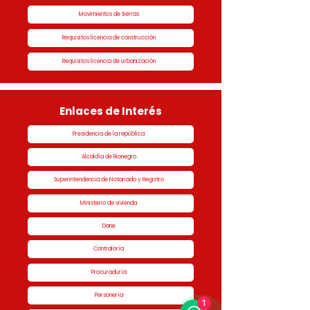
Movimientos de tierras
Requisitos licencia de construcción
Requisitos licencia de urbanización
Enlaces de Interés
Presidencia de la república
Alcaldía de Rionegro
Superintendencia de Notariado y Registro
Ministerio de vivienda
Dane
Contraloría
Procuraduría
Personería
1