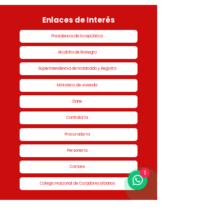
Enlaces de Interés
Presidencia de la república
Alcaldía de Rionegro
Superintendencia de Notariado y Registro
Ministerio de vivienda
Dane
Contraloría
Procuraduría
Personería
Cornare
1
Colegio Nacional de Curadores Urbanos
Contáctenos