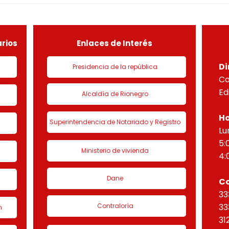
DEL PROYECTO PARADISO
NUEV
sobre el lote útil de la etapa
PLAN
de urbanización 1 denominado
HORI
“Eta
rios
Enlaces de Interés
Di
Presidencia de la república
Ca
Ed
Alcaldía de Rionegro
Ho
Superintendencia de Notariado y Registro
Lu
5:
Ministerio de vivienda
4:
Dane
C
33
Contraloría
33
n
31