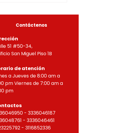
A, Y APROBACIÓN DE
OS PARA PROPIEDAD
ZONTAL, correspondien
Contáctenos
rección
lle 51 #50-34,
ificio San Miguel Piso 1B
rario de atención
nes a Jueves de 8:00 am a
00 pm Viernes de 7:00 am a
00 pm
ontactos
36046950 - 3336046187
36048761 - 3336046461
23225792 - 3116852336