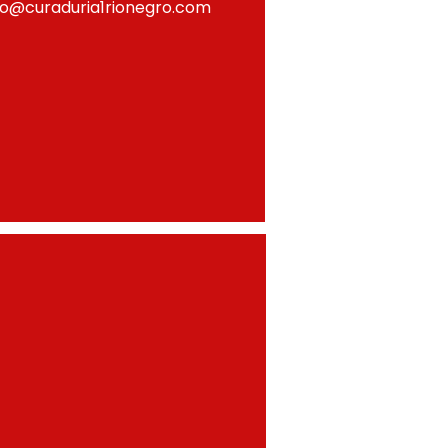
fo@curaduria1rionegro.com