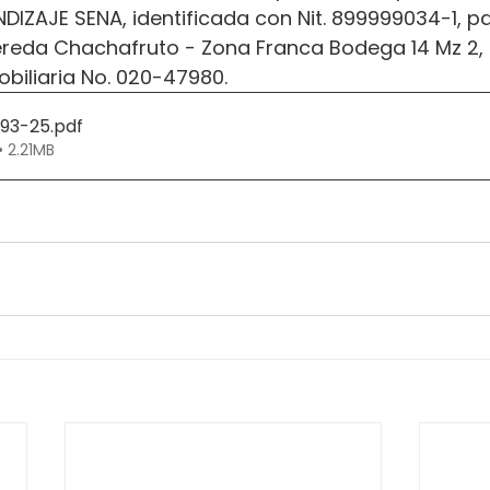
IZAJE SENA, identificada con Nit. 899999034-1, pa
ereda Chachafruto - Zona Franca Bodega 14 Mz 2, 
biliaria No. 020-47980.
293-25
.pdf
• 2.21MB