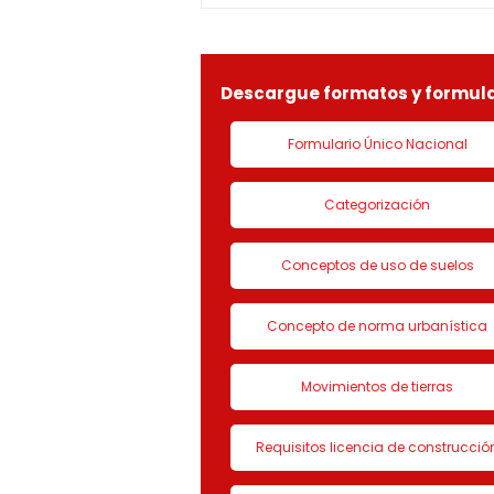
identificada con Nit.
901090815-9, la solicitud de
LICENCIA DE CON
Descargue formatos y formula
Formulario Único Nacional
Categorización
Conceptos de uso de suelos
Concepto de norma urbanística
Movimientos de tierras
Requisitos licencia de construcció