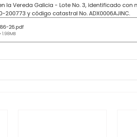
n la Vereda Galicia - Lote No. 3, identificado con 
020-200773 y código catastral No. ADX0006AJINC.
286-26
.pdf
• 1.98MB