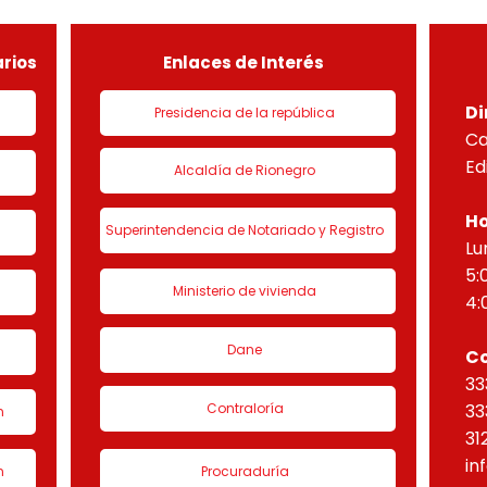
de urbanización 1 denominado
HORI
“Eta
rios
Enlaces de Interés
Di
Presidencia de la república
Ca
Ed
Alcaldía de Rionegro
Ho
Superintendencia de Notariado y Registro
Lu
5:
Ministerio de vivienda
4:
Dane
C
33
Contraloría
33
n
31
in
n
Procuraduría