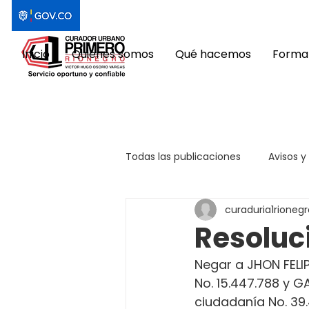
Inicio
Quiénes somos
Qué hacemos
Format
Todas las publicaciones
Avisos y
curaduria1rionegr
Resoluc
Negar a JHON FELI
No. 15.447.788 y 
ciudadanía No. 39.