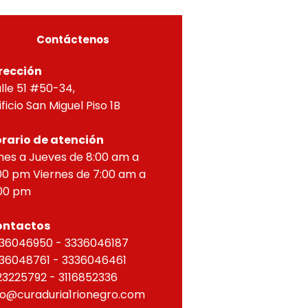
ZONTAL, correspondien
Contáctenos
rección
lle 51 #50-34,
ificio San Miguel Piso 1B
rario de atención
nes a Jueves de 8:00 am a
00 pm Viernes de 7:00 am a
00 pm
ontactos
36046950 - 3336046187
36048761 - 3336046461
23225792 - 3116852336
fo@curaduria1rionegro.com