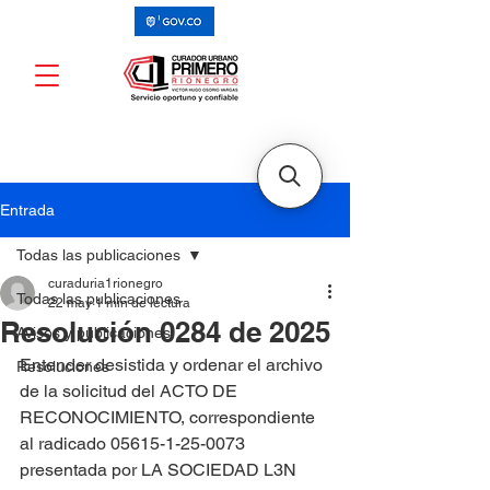
Entrada
Todas las publicaciones
curaduria1rionegro
Todas las publicaciones
22 may
1 min de lectura
Resolución 0284 de 2025
Avisos y publicaciones
Entender desistida y ordenar el archivo 
Resoluciones
de la solicitud del ACTO DE 
RECONOCIMIENTO, correspondiente 
al radicado 05615-1-25-0073 
presentada por LA SOCIEDAD L3N 