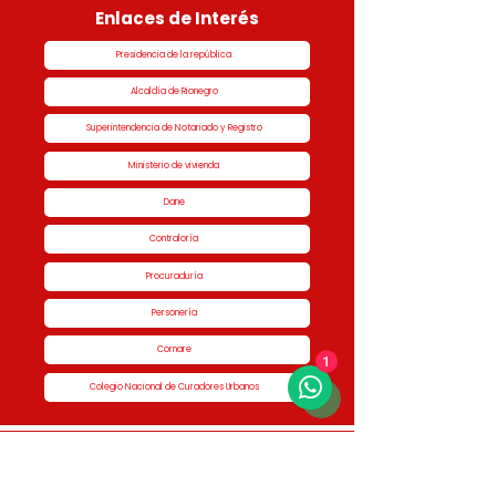
Enlaces de Interés
Presidencia de la república
Alcaldía de Rionegro
Superintendencia de Notariado y Registro
Ministerio de vivienda
Dane
Contraloría
Procuraduría
Personería
Cornare
1
Colegio Nacional de Curadores Urbanos
Contáctenos