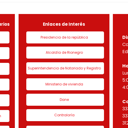
DEL PROYECTO PARADISO
NUEV
sobre el lote útil de la etapa
PLAN
de urbanización 1 denominado
HORI
“Eta
rios
Enlaces de Interés
Di
Presidencia de la república
Ca
Ed
Alcaldía de Rionegro
Ho
Superintendencia de Notariado y Registro
Lu
5:
Ministerio de vivienda
4:
Dane
C
33
Contraloría
33
n
31