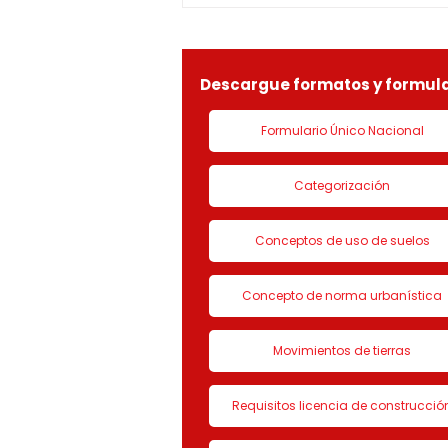
identificada con Nit.
901090815-9, la solicitud de
LICENCIA DE CON
Descargue formatos y formula
Formulario Único Nacional
Categorización
Conceptos de uso de suelos
Concepto de norma urbanística
Movimientos de tierras
Requisitos licencia de construcció