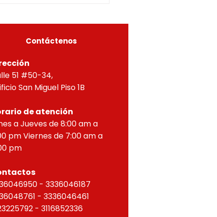
A, Y APROBACIÓN DE
OS PARA PROPIEDAD
ZONTAL, correspondien
Contáctenos
rección
lle 51 #50-34,
ificio San Miguel Piso 1B
rario de atención
nes a Jueves de 8:00 am a
00 pm Viernes de 7:00 am a
00 pm
ontactos
36046950 - 3336046187
36048761 - 3336046461
23225792 - 3116852336