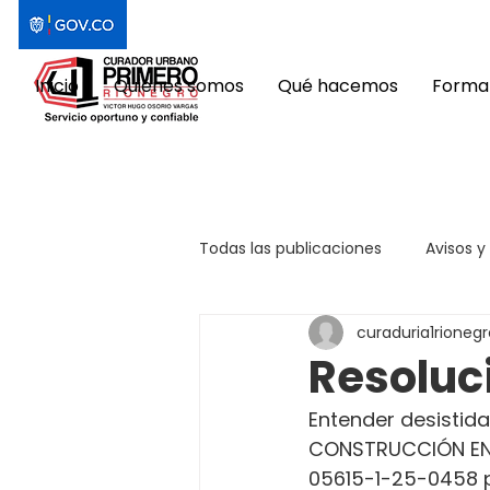
Inicio
Quiénes somos
Qué hacemos
Format
Todas las publicaciones
Avisos y
curaduria1rionegr
Resoluc
Entender desistida
CONSTRUCCIÓN EN 
05615-1-25-0458 p