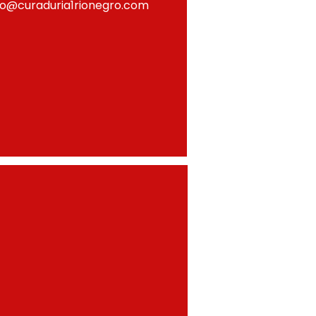
fo@curaduria1rionegro.com