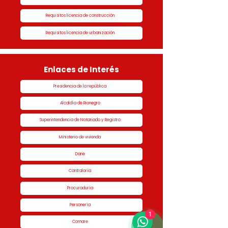
Requisitos licencia de construcción
Requisitos licencia de urbanización
Enlaces de Interés
Presidencia de la república
Alcaldía de Rionegro
Superintendencia de Notariado y Registro
Ministerio de vivienda
Dane
Contraloría
Procuraduría
Personería
1
Cornare