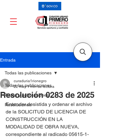
Entrada
Todas las publicaciones
curaduria1rionegro
Todas las publicaciones
22 may
1 min de lectura
Resolución 0283 de 2025
Avisos y publicaciones
Entender desistida y ordenar el archivo 
Resoluciones
de la SOLICITUD DE LICENCIA DE 
CONSTRUCCIÓN EN LA 
MODALIDAD DE OBRA NUEVA, 
correspondiente al radicado 05615-1-