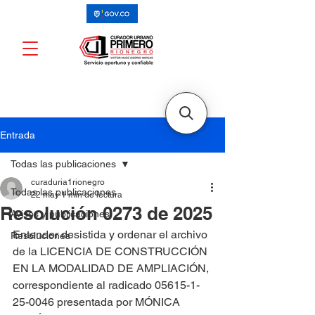
Entrada
Todas las publicaciones
curaduria1rionegro
Todas las publicaciones
22 may
1 min de lectura
Resolución 0273 de 2025
Avisos y publicaciones
Entender desistida y ordenar el archivo 
Resoluciones
de la LICENCIA DE CONSTRUCCIÓN 
EN LA MODALIDAD DE AMPLIACIÓN, 
correspondiente al radicado 05615-1-
25-0046 presentada por MÓNICA 