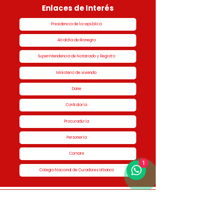
Enlaces de Interés
Presidencia de la república
Alcaldía de Rionegro
Superintendencia de Notariado y Registro
Ministerio de vivienda
Dane
Contraloría
Procuraduría
Personería
Cornare
1
Colegio Nacional de Curadores Urbanos
Contáctenos