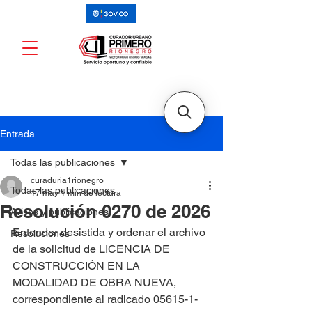
Entrada
Todas las publicaciones
curaduria1rionegro
Todas las publicaciones
17 may
1 min de lectura
Resolución 0270 de 2026
Avisos y publicaciones
Entender desistida y ordenar el archivo 
Resoluciones
de la solicitud de LICENCIA DE 
CONSTRUCCIÓN EN LA 
MODALIDAD DE OBRA NUEVA, 
correspondiente al radicado 05615-1-