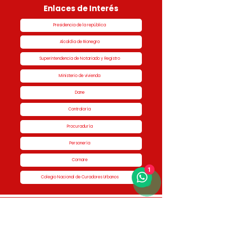
Enlaces de Interés
Presidencia de la república
Alcaldía de Rionegro
Superintendencia de Notariado y Registro
Ministerio de vivienda
Dane
Contraloría
Procuraduría
Personería
Cornare
1
Colegio Nacional de Curadores Urbanos
Contáctenos