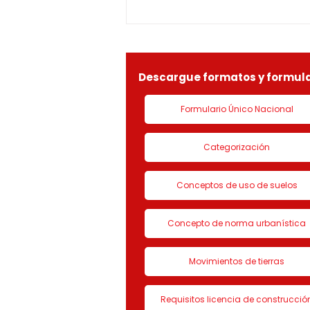
ESPIRAL BAJO CERO S.A.S,
identificada con Nit.
901090815-9, la solicitud de
LICENCIA DE CON
Descargue formatos y formula
Formulario Único Nacional
Categorización
Conceptos de uso de suelos
Concepto de norma urbanística
Movimientos de tierras
Requisitos licencia de construcció