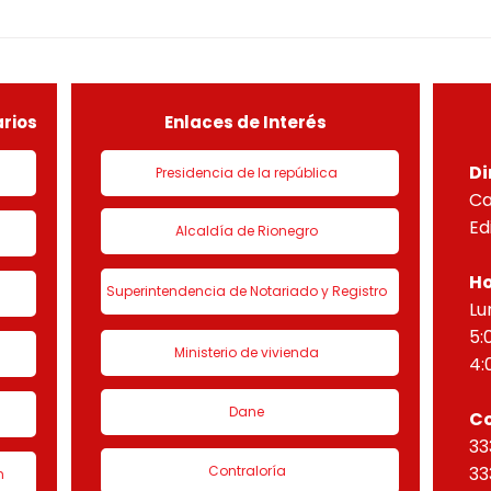
CONSTRUCTIVO POR ETAPAS
DEMO
DEL PROYECTO PARADISO
NUEV
sobre el lote útil de la etapa
PLAN
de urbanización 1 denominado
HORI
“Eta
rios
Enlaces de Interés
Di
Presidencia de la república
Ca
Ed
Alcaldía de Rionegro
Ho
Superintendencia de Notariado y Registro
Lu
5:
Ministerio de vivienda
4:
Dane
C
33
Contraloría
33
n