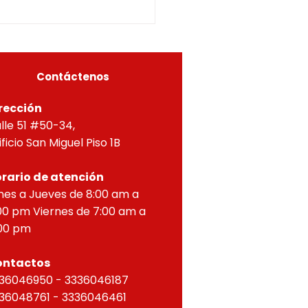
LICION TOTAL Y OBRA
A, Y APROBACIÓN DE
OS PARA PROPIEDAD
ZONTAL, correspondien
Contáctenos
rección
lle 51 #50-34,
ificio San Miguel Piso 1B
rario de atención
nes a Jueves de 8:00 am a
00 pm Viernes de 7:00 am a
00 pm
ontactos
36046950 - 3336046187
36048761 - 3336046461