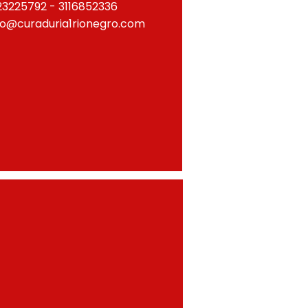
23225792 - 3116852336
fo@curaduria1rionegro.com