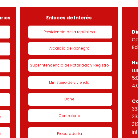
de urbanización 1 denominado
HORI
“Eta
rios
Enlaces de Interés
Di
Presidencia de la república
Ca
Ed
Alcaldía de Rionegro
Ho
Superintendencia de Notariado y Registro
Lu
5:
Ministerio de vivienda
4:
Dane
C
33
Contraloría
33
n
31
in
n
Procuraduría