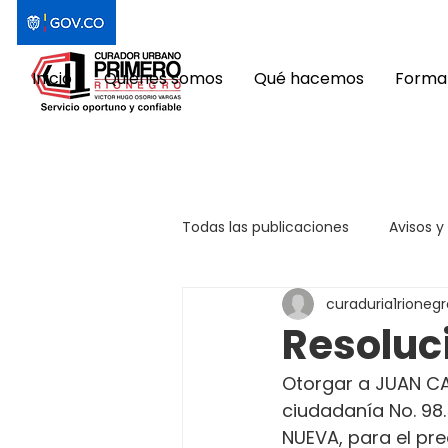
Inicio
Quiénes somos
Qué hacemos
Format
Todas las publicaciones
Avisos y
curaduria1rionegr
Resoluc
Otorgar a JUAN CA
ciudadanía No. 98
NUEVA, para el pred