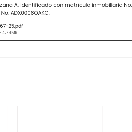
ana A, identificado con matrícula inmobiliaria N
l No. ADX0008OAKC.
267-25
.pdf
• 4.74MB