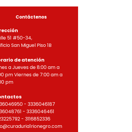
ZONTAL, correspondien
Contáctenos
rección
lle 51 #50-34,
ificio San Miguel Piso 1B
rario de atención
nes a Jueves de 8:00 am a
00 pm Viernes de 7:00 am a
00 pm
ontactos
36046950 - 3336046187
36048761 - 3336046461
23225792 - 3116852336
fo@curaduria1rionegro.com