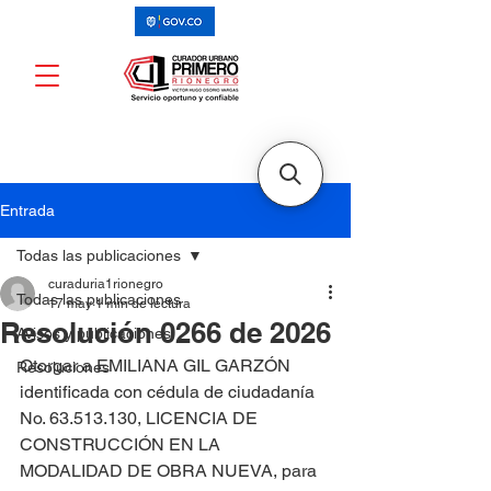
Entrada
Todas las publicaciones
curaduria1rionegro
Todas las publicaciones
17 may
1 min de lectura
Resolución 0266 de 2026
Avisos y publicaciones
Otorgar a EMILIANA GIL GARZÓN 
Resoluciones
identificada con cédula de ciudadanía 
No. 63.513.130, LICENCIA DE 
CONSTRUCCIÓN EN LA 
MODALIDAD DE OBRA NUEVA, para 