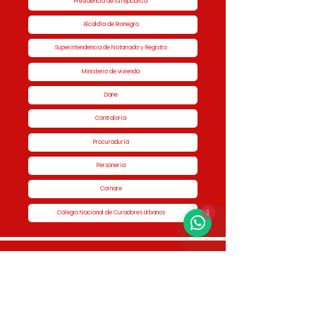
Presidencia de la república
Alcaldía de Rionegro
Superintendencia de Notariado y Registro
Ministerio de vivienda
Dane
Contraloría
Procuraduría
Personería
Cornare
1
Colegio Nacional de Curadores Urbanos
Contáctenos
Dirección
Calle 51 #50-34,
Edificio San Miguel Piso 1B