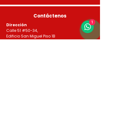
Contáctenos
1
Dirección
Calle 51 #50-34,
Edificio San Miguel Piso 1B
Horario de atención
Lunes a Jueves de 8:00 am a 5:00 pm Viernes
de 7:00 am a 4:00 pm
Contactos
3336046950 - 3336046187 3336048761 -
3336046461 3123225792 - 3116852336
info@curaduria1rionegro.com
Busca nuestras publicaciones
agosto de 2026
(76)
76 entradas
julio de 2026
(52)
52 entradas
junio de 2026
(61)
61 entradas
mayo de 2026
(121)
121 entradas