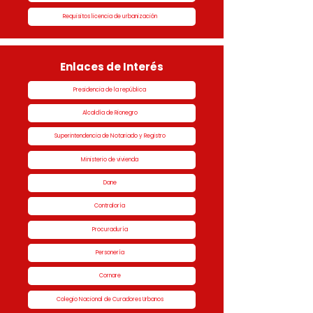
Requisitos licencia de urbanización
Enlaces de Interés
Presidencia de la república
Alcaldía de Rionegro
Superintendencia de Notariado y Registro
Ministerio de vivienda
Dane
Contraloría
Procuraduría
Personería
Cornare
Colegio Nacional de Curadores Urbanos