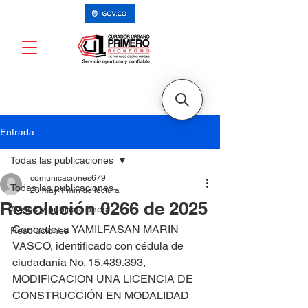
Entrada
Todas las publicaciones
comunicaciones679
Todas las publicaciones
28 may
1 min de lectura
Resolución 0266 de 2025
Avisos y publicaciones
Conceder a YAMILFASAN MARIN 
Resoluciones
VASCO, identificado con cédula de 
ciudadanía No. 15.439.393, 
MODIFICACION UNA LICENCIA DE 
CONSTRUCCIÓN EN MODALIDAD 