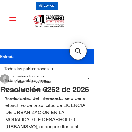
Entrada
Todas las publicaciones
curaduria1rionegro
Todas las publicaciones
17 may
1 min de lectura
Resolución 0262 de 2026
Avisos y publicaciones
Por voluntad del interesado, se ordena 
Resoluciones
el archivo de la solicitud de LICENCIA 
DE URBANIZACIÓN EN LA 
MODALIDAD DE DESARROLLO 
(URBANISMO), correspondiente al 