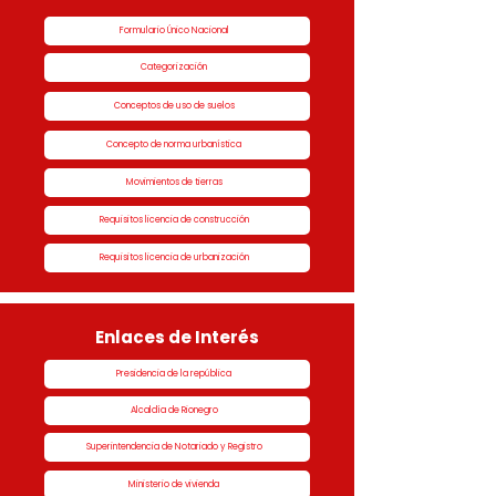
Formulario Único Nacional
Categorización
Conceptos de uso de suelos
Concepto de norma urbanística
Movimientos de tierras
Requisitos licencia de construcción
Requisitos licencia de urbanización
Enlaces de Interés
Presidencia de la república
Alcaldía de Rionegro
Superintendencia de Notariado y Registro
Ministerio de vivienda