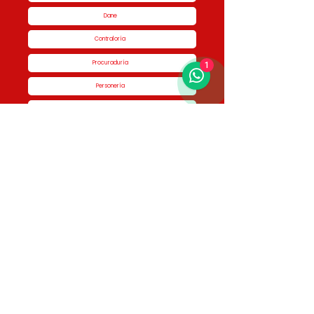
Dane
Contraloría
Procuraduría
1
Personería
Cornare
Colegio Nacional de Curadores Urbanos
Contáctenos
Dirección
Calle 51 #50-34,
Edificio San Miguel Piso 1B
Horario de atención
Lunes a Jueves de 8:00 am a 5:00 pm Viernes
de 7:00 am a 4:00 pm
Contactos