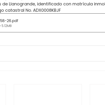
 de Llanogrande, identificado con matrícula inmobi
o catastral No. ADX0008KBJF
258-26
.pdf
• 5.12MB