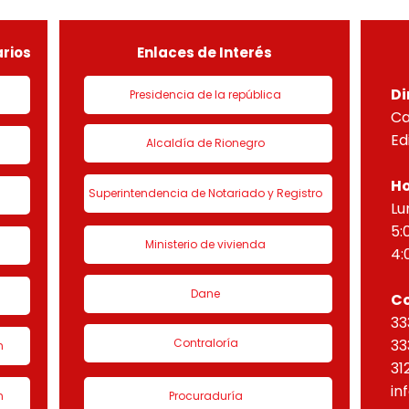
de urbanización 1 denominado
HORI
“Eta
rios
Enlaces de Interés
Di
Presidencia de la república
Ca
Ed
Alcaldía de Rionegro
Ho
Superintendencia de Notariado y Registro
Lu
5:
Ministerio de vivienda
4:
Dane
C
33
Contraloría
33
n
31
in
n
Procuraduría