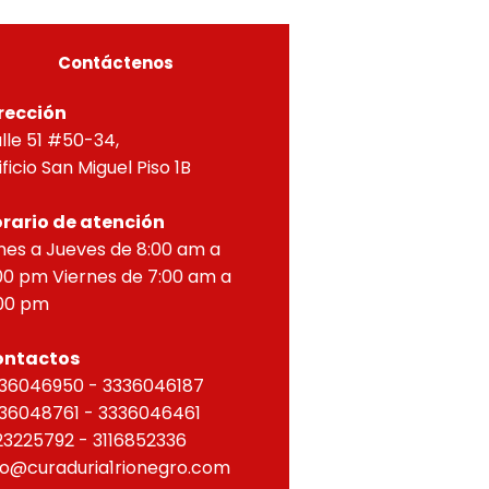
ZONTAL, correspondien
Contáctenos
rección
lle 51 #50-34,
ificio San Miguel Piso 1B
rario de atención
nes a Jueves de 8:00 am a
00 pm Viernes de 7:00 am a
00 pm
ontactos
36046950 - 3336046187
36048761 - 3336046461
23225792 - 3116852336
fo@curaduria1rionegro.com