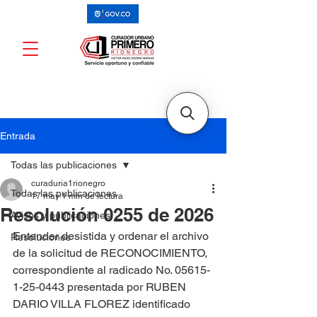
Entrada
Todas las publicaciones
curaduria1rionegro
Todas las publicaciones
17 may
1 min de lectura
Resolución 0255 de 2026
Avisos y publicaciones
Entender desistida y ordenar el archivo 
Resoluciones
de la solicitud de RECONOCIMIENTO, 
correspondiente al radicado No. 05615-
1-25-0443 presentada por RUBEN 
DARIO VILLA FLOREZ identificado 