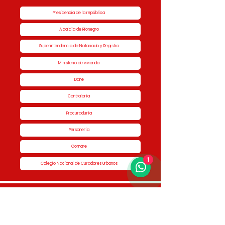
Presidencia de la república
Alcaldía de Rionegro
Superintendencia de Notariado y Registro
Ministerio de vivienda
Dane
Contraloría
Procuraduría
Personería
Cornare
1
Colegio Nacional de Curadores Urbanos
Contáctenos
Dirección
Calle 51 #50-34,