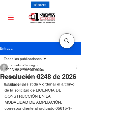
Entrada
Todas las publicaciones
curaduria1rionegro
Todas las publicaciones
17 may
1 min de lectura
Resolución 0248 de 2026
Avisos y publicaciones
Entender desistida y ordenar el archivo 
Resoluciones
de la solicitud de LICENCIA DE 
CONSTRUCCIÓN EN LA 
MODALIDAD DE AMPLIACIÓN, 
correspondiente al radicado 05615-1-