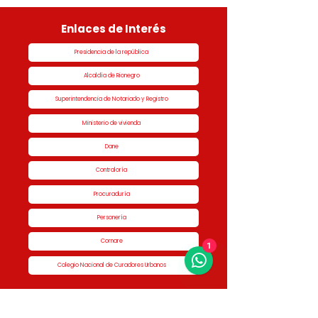
Enlaces de Interés
Presidencia de la república
Alcaldía de Rionegro
Superintendencia de Notariado y Registro
Ministerio de vivienda
Dane
Contraloría
Procuraduría
Personería
Cornare
1
Colegio Nacional de Curadores Urbanos
Contáctenos