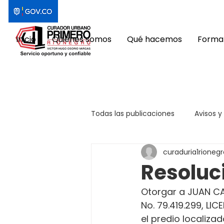
Inicio
Quiénes somos
Qué hacemos
Format
Todas las publicaciones
Avisos y
curaduria1rionegr
Resoluc
Otorgar a JUAN C
No. 79.419.299, L
el predio localizad