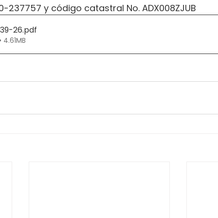
020-237757 y código catastral No. ADX008ZJUB
239-26
.pdf
• 4.61MB