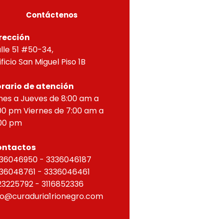
Contáctenos
rección
lle 51 #50-34,
ificio San Miguel Piso 1B
rario de atención
nes a Jueves de 8:00 am a
00 pm Viernes de 7:00 am a
00 pm
ontactos
36046950 - 3336046187
36048761 - 3336046461
23225792 - 3116852336
fo@curaduria1rionegro.com