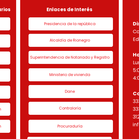
“Eta
rios
Enlaces de Interés
Di
Presidencia de la república
Ca
Ed
Alcaldía de Rionegro
Ho
Superintendencia de Notariado y Registro
Lu
5:
Ministerio de vivienda
4:
Dane
C
33
Contraloría
33
n
31
in
n
Procuraduría