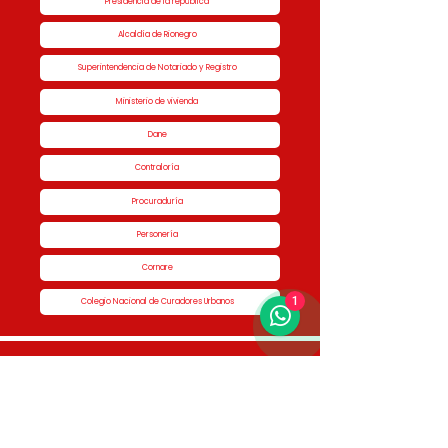
Presidencia de la república
Alcaldía de Rionegro
Superintendencia de Notariado y Registro
Ministerio de vivienda
Dane
Contraloría
Procuraduría
Personería
Cornare
1
Colegio Nacional de Curadores Urbanos
Contáctenos
Dirección
Calle 51 #50-34,
Edificio San Miguel Piso 1B