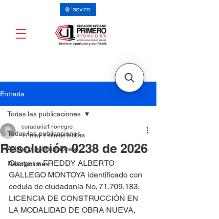
Entrada
Todas las publicaciones
curaduria1rionegro
Todas las publicaciones
17 may
1 min de lectura
Resolución 0238 de 2026
Avisos y publicaciones
Otorgar a FREDDY ALBERTO 
Resoluciones
GALLEGO MONTOYA identificado con 
cedula de ciudadanía No. 71.709.183, 
LICENCIA DE CONSTRUCCIÓN EN 
LA MODALIDAD DE OBRA NUEVA, 