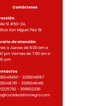
Contáctenos
rección
lle 51 #50-34,
ificio San Miguel Piso 1B
rario de atención
nes a Jueves de 8:00 am a
00 pm Viernes de 7:00 am a
00 pm
ontactos
36046950 - 3336046187
36048761 - 3336046461
23225792 - 3116852336
fo@curaduria1rionegro.com