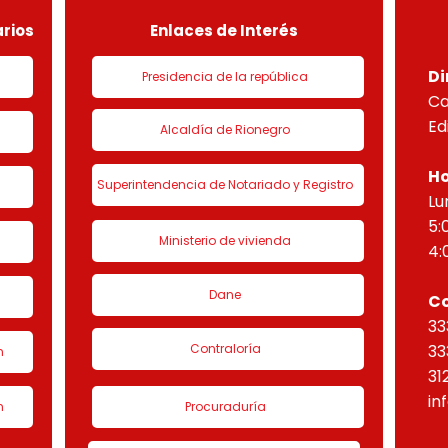
“Eta
rios
Enlaces de Interés
Di
Presidencia de la república
Ca
Ed
Alcaldía de Rionegro
Ho
Superintendencia de Notariado y Registro
Lu
5:
Ministerio de vivienda
4:
Dane
C
33
Contraloría
33
n
31
in
n
Procuraduría