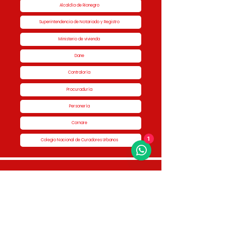
Alcaldía de Rionegro
Superintendencia de Notariado y Registro
Ministerio de vivienda
Dane
Contraloría
Procuraduría
Personería
Cornare
1
Colegio Nacional de Curadores Urbanos
Contáctenos
Dirección
Calle 51 #50-34,
Edificio San Miguel Piso 1B