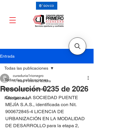
Entrada
Todas las publicaciones
curaduria1rionegro
Todas las publicaciones
17 may
1 min de lectura
Resolución 0235 de 2026
Avisos y publicaciones
Otorgar a LA SOCIEDAD PUENTE 
Resoluciones
MEJÍA S.A.S., identificada con Nit. 
900672845-4 LICENCIA DE 
URBANIZACIÓN EN LA MODALIDAD 
DE DESARROLLO para la etapa 2, 