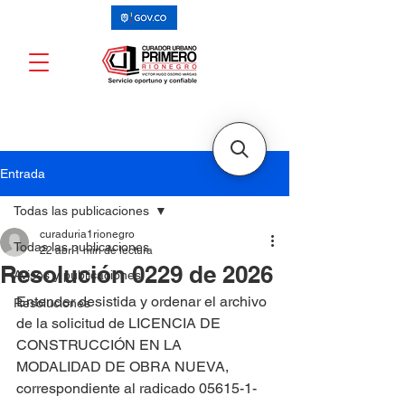
Entrada
Todas las publicaciones
curaduria1rionegro
Todas las publicaciones
22 abr
1 min de lectura
Resolución 0229 de 2026
Avisos y publicaciones
Entender desistida y ordenar el archivo 
Resoluciones
de la solicitud de LICENCIA DE 
CONSTRUCCIÓN EN LA 
MODALIDAD DE OBRA NUEVA, 
correspondiente al radicado 05615-1-