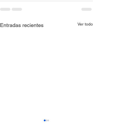
Ver todo
Entradas recientes
Resolución 0397 de
Resolución 039