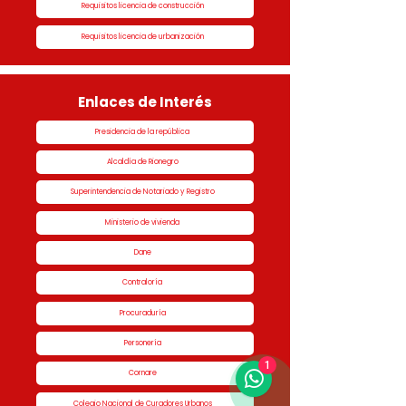
Requisitos licencia de construcción
Requisitos licencia de urbanización
Enlaces de Interés
Presidencia de la república
Alcaldía de Rionegro
Superintendencia de Notariado y Registro
Ministerio de vivienda
Dane
Contraloría
Procuraduría
Personería
1
Cornare
Colegio Nacional de Curadores Urbanos