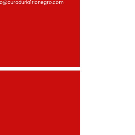
fo@curaduria1rionegro.com