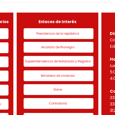
DEL PROYECTO PARADISO
NUEV
sobre el lote útil de la etapa
PLAN
de urbanización 1 denominado
HORI
“Eta
rios
Enlaces de Interés
Di
Presidencia de la república
Ca
Ed
Alcaldía de Rionegro
Ho
Superintendencia de Notariado y Registro
Lu
5:
Ministerio de vivienda
4:
Dane
C
33
Contraloría
33
n
31