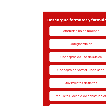
identificada con Nit.
901090815-9, la solicitud de
LICENCIA DE CON
Descargue formatos y formula
Formulario Único Nacional
Categorización
Conceptos de uso de suelos
Concepto de norma urbanística
Movimientos de tierras
Requisitos licencia de construcció