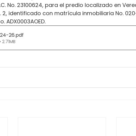
.C. No. 23100624, para el predio localizado en Vered
. 2, identificado con matrícula inmobiliaria No. 02
No. ADX0003AOED.
224-26
.pdf
• 2.71MB