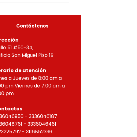
A, Y APROBACIÓN DE
OS PARA PROPIEDAD
ZONTAL, correspondien
Contáctenos
rección
lle 51 #50-34,
ificio San Miguel Piso 1B
rario de atención
nes a Jueves de 8:00 am a
00 pm Viernes de 7:00 am a
00 pm
ontactos
36046950 - 3336046187
36048761 - 3336046461
23225792 - 3116852336