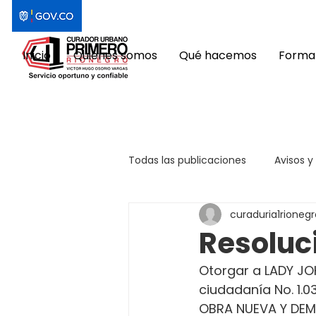
Inicio
Quiénes somos
Qué hacemos
Format
Todas las publicaciones
Avisos y
curaduria1rionegr
Resoluc
Otorgar a LADY JO
ciudadanía No. 1.
OBRA NUEVA Y DEMO