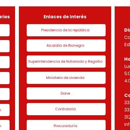
de urbanización 1 denominado
HORI
“Eta
rios
Enlaces de Interés
Di
Presidencia de la república
Ca
Ed
Alcaldía de Rionegro
Ho
Superintendencia de Notariado y Registro
Lu
5:
Ministerio de vivienda
4:
Dane
C
33
Contraloría
33
n
31
in
n
Procuraduría