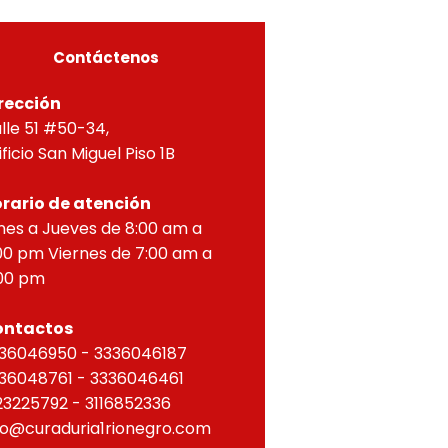
ZONTAL, correspondien
Contáctenos
rección
lle 51 #50-34,
ificio San Miguel Piso 1B
rario de atención
nes a Jueves de 8:00 am a
00 pm Viernes de 7:00 am a
00 pm
ontactos
36046950 - 3336046187
36048761 - 3336046461
23225792 - 3116852336
fo@curaduria1rionegro.com