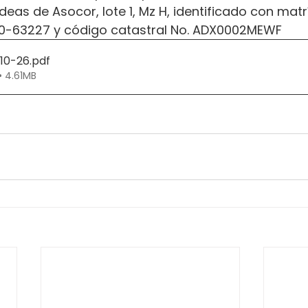
deas de Asocor, lote 1, Mz H, identificado con matr
020-63227 y código catastral No. ADX0002MEWF
210-26
.pdf
• 4.61MB