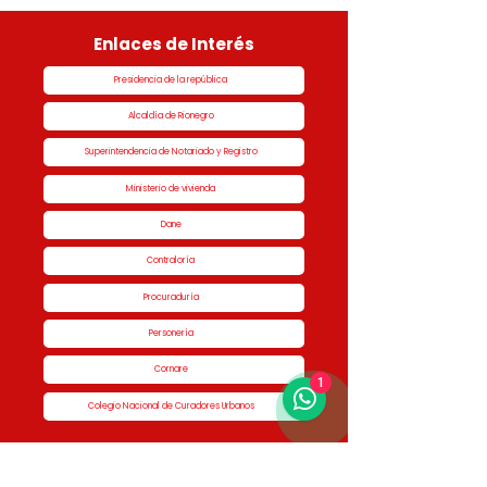
Enlaces de Interés
Presidencia de la república
Alcaldía de Rionegro
Superintendencia de Notariado y Registro
Ministerio de vivienda
Dane
Contraloría
Procuraduría
Personería
Cornare
1
Colegio Nacional de Curadores Urbanos
Contáctenos