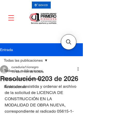
Entrada
Todas las publicaciones
curaduria1rionegro
Todas las publicaciones
19 abr
1 min de lectura
Resolución 0203 de 2026
Avisos y publicaciones
Entender desistida y ordenar el archivo 
Resoluciones
de la solicitud de LICENCIA DE 
CONSTRUCCIÓN EN LA 
MODALIDAD DE OBRA NUEVA, 
correspondiente al radicado 05615-1-