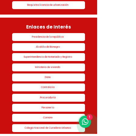
Requisitos licencia de urbanización
Enlaces de Interés
Presidencia de la república
Alcaldía de Rionegro
Superintendencia de Notariado y Registro
Ministerio de vivienda
Dane
Contraloría
Procuraduría
Personería
1
Cornare
Colegio Nacional de Curadores Urbanos