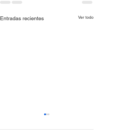
Ver todo
Entradas recientes
Resolución 0397 de
Resolución 039
2026
2026