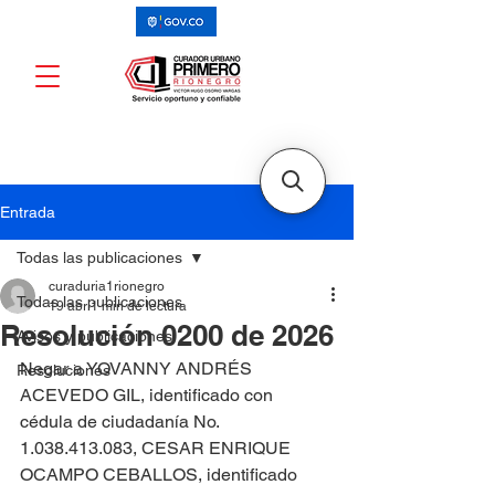
Entrada
Todas las publicaciones
curaduria1rionegro
Todas las publicaciones
19 abr
1 min de lectura
Resolución 0200 de 2026
Avisos y publicaciones
Negar a YOVANNY ANDRÉS 
Resoluciones
ACEVEDO GIL, identificado con 
cédula de ciudadanía No. 
1.038.413.083, CESAR ENRIQUE 
OCAMPO CEBALLOS, identificado 